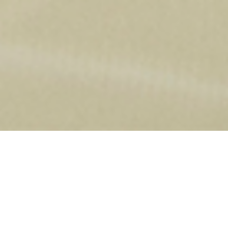
PROFESSIONELE BEGELEIDING MET PERSOONLIJKE
AANDACHT
Trainingsaanbod